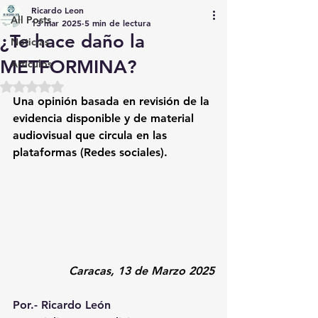
Ricardo Leon
All Posts
13 mar 2025
5 min de lectura
¿Te hace daño la
Noticias
METFORMINA?
Artículos
Obtuvo NaN de 5 estrellas.
Una opinión basada en revisión de la 
evidencia disponible y de material 
audiovisual que circula en las 
plataformas (Redes sociales).
Caracas, 13 de Marzo 2025
Por.- Ricardo León 